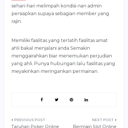
sehari-hari melimpah kondisi nan admin
persiapkan supaya sebagian member yang
rajin.
Memiliki fasilitas yang terlatih fasilitas amat
ahli bakal menjalani anda Semakin
menggairahkan biar menemukan perjudian
yang ahli. Punya hubungan lalu fasilitas yang
meyakinkan meringankan permainan.
Navigasi
Taruhan Poker Online
Bermain Slot Online