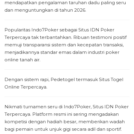
mendapatkan pengalaman taruhan dadu paling seru
dan menguntungkan di tahun 2026.
Popularitas Indo7Poker sebagai Situs
IDN Poker
Terpercaya tak terbantahkan. Ribuan testimoni positif
memuji transparansi sistem dan kecepatan transaksi,
menjadikannya standar emas dalam industri poker
online tanah air.
Dengan sistem rapi,
Pedetogel
termasuk Situs Togel
Online Terpercaya.
Nikmati turnamen seru di Indo7Poker,
Situs IDN Poker
Terpercaya. Platform resmi ini sering mengadakan
kompetisi dengan hadiah besar, memberikan wadah
bagi pemain untuk unjuk gigi secara adil dan sportif.