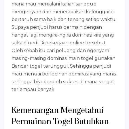
mana mau menjalani kalian sanggup
mengenyam dan menerapakan kelonggaran
bertaruh sama baik dan tenang setiap waktu.
Supaya penjudi harus bermain dengan
hangat lagi mengira-ngira dominasi kira yang
suka diundi Di pekerjaan online tersebut.
Oleh sebab itu cari peluang dan ngenyam
masing-masing dominasi main togel gunakan
Bandar togel terunggul. Sehingga penjudi
mau menuai berlebihan dominasi yang manis
sehingga bisa beroleh sukses di mana sangat
terlampau banyak.
Kemenangan Mengetahui
Permainan Togel Butuhkan