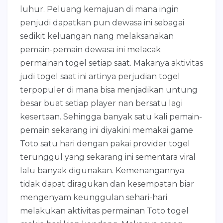
luhur. Peluang kemajuan di mana ingin
penjudi dapatkan pun dewasa ini sebagai
sedikit keluangan nang melaksanakan
pemain-pemain dewasa ini melacak
permainan togel setiap saat. Makanya aktivitas
judi togel saat ini artinya perjudian togel
terpopuler di mana bisa menjadikan untung
besar buat setiap player nan bersatu lagi
kesertaan. Sehingga banyak satu kali pemain-
pemain sekarang ini diyakini memakai game
Toto satu hari dengan pakai provider togel
terunggul yang sekarang ini sementara viral
lalu banyak digunakan. Kemenangannya
tidak dapat diragukan dan kesempatan biar
mengenyam keunggulan sehari-hari
melakukan aktivitas permainan Toto togel