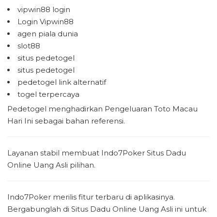
vipwin88 login
Login Vipwin88
agen piala dunia
slot88
situs pedetogel
situs pedetogel
pedetogel link alternatif
togel terpercaya
Pedetogel
menghadirkan Pengeluaran Toto Macau
Hari Ini sebagai bahan referensi.
Layanan stabil membuat Indo7Poker Situs
Dadu
Online Uang Asli
pilihan.
Indo7Poker merilis fitur terbaru di aplikasinya.
Bergabunglah di
Situs Dadu Online
Uang Asli ini untuk