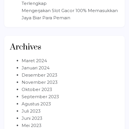
Terlengkap
Mengerjakan Slot Gacor 100% Memasukkan
Jaya Biar Para Pemain
Archives
Maret 2024
Januari 2024
Desember 2023
November 2023
Oktober 2023
September 2023
Agustus 2023
Juli 2023
Juni 2023
Mei 2023