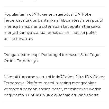
Popularitas Indo7Poker sebagai Situs
IDN Poker
Terpercaya tak terbantahkan. Ribuan testimoni positif
memuji transparansi sistem dan kecepatan transaksi,
menjadikannya standar emas dalam industri poker
online tanah air.
Dengan sistem rapi,
Pedetogel
termasuk Situs Togel
Online Terpercaya.
Nikmati turnamen seru di Indo7Poker,
Situs IDN Poker
Terpercaya. Platform resmi ini sering mengadakan
kompetisi dengan hadiah besar, memberikan wadah
bagi pemain untuk unjuk gigi secara adil dan sportif.