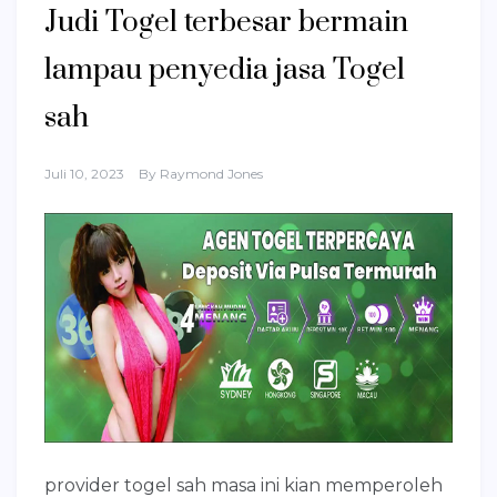
Judi Togel terbesar bermain
lampau penyedia jasa Togel
sah
Juli 10, 2023
By
Raymond Jones
provider togel sah masa ini kian memperoleh