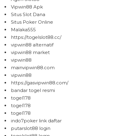
Vipwin88 Apk
Situs Slot Dana
Situs Poker Online
Malaka555
https://togelslot88.cc/
vipwin88 alternatif
vipwin88 market
vipwin88
mainvipwin88.com
vipwin88
https://gasvipwin88.com/
bandar togel resmi
togel178
togel178
togel178
indo7poker link daftar
putarslot88 login
togelslot88 login