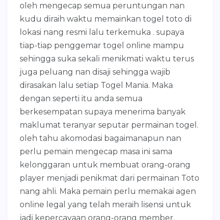
oleh mengecap semua peruntungan nan
kudu diraih waktu memainkan togel toto di
lokasi nang resmi lalu terkemuka . supaya
tiap-tiap penggemar togel online mampu
sehingga suka sekali menikmati waktu terus
juga peluang nan disaji sehingga wajib
dirasakan lalu setiap Togel Mania. Maka
dengan seperti itu anda semua
berkesempatan supaya menerima banyak
maklumat teranyar seputar permainan togel.
oleh tahu akomodasi bagaimanapun nan
perlu pemain mengecap masa ini sama
kelonggaran untuk membuat orang-orang
player menjadi penikmat dari permainan Toto
nang ahli. Maka pemain perlu memakai agen
online legal yang telah meraih lisensi untuk
jadi kepercayaan orang-orang member.