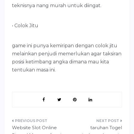
teknisnya nang murah untuk diingat.
• Colok Jitu
game ini punya kemiripan dengan colok jitu
melainkan penjudi memerlukan agar taksiran
posisi ketimbang angka dimana mau kita
tentukan masa ini.
Navigasi
Website Slot Online
taruhan Togel