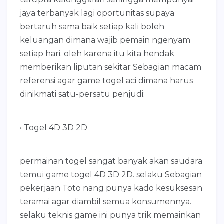
jaya terbanyak lagi oportunitas supaya
bertaruh sama baik setiap kali boleh
keluangan dimana wajib pemain ngenyam
setiap hari. oleh karena itu kita hendak
memberikan liputan sekitar Sebagian macam
referensi agar game togel aci dimana harus
dinikmati satu-persatu penjudi:
• Togel 4D 3D 2D
permainan togel sangat banyak akan saudara
temui game togel 4D 3D 2D. selaku Sebagian
pekerjaan Toto nang punya kado kesuksesan
teramai agar diambil semua konsumennya.
selaku teknis game ini punya trik memainkan