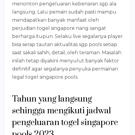
menonton pengeluaran kebenaran sgp ala
langsung. Lalu pemain sudah pasti mampu
mendapatkan banyak manfaat oleh
perjudian togel singapore nang sangat
berharga itupun. Selaku live segalanya player
bisa serap tautan aktualitas sgp pools setiap
saat sakali sahih, detail, oleh teraman. Masalah
inilah tetap diyakini menyulut banyak faktor
definitif agar segalanya penyuka permainan
legal togel singapore pools.
Tahun yang langsung
sehingga mengikuti jadwal
pengeluaran togel singapore
pools 2023