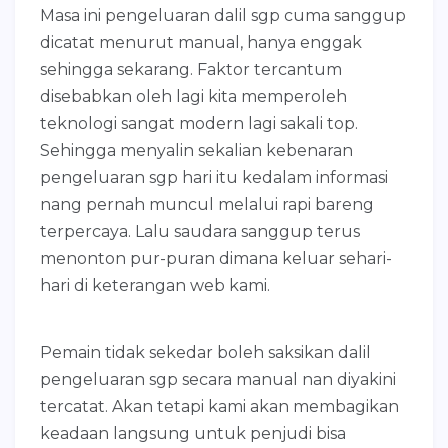
Masa ini pengeluaran dalil sgp cuma sanggup
dicatat menurut manual, hanya enggak
sehingga sekarang. Faktor tercantum
disebabkan oleh lagi kita memperoleh
teknologi sangat modern lagi sakali top.
Sehingga menyalin sekalian kebenaran
pengeluaran sgp hari itu kedalam informasi
nang pernah muncul melalui rapi bareng
terpercaya. Lalu saudara sanggup terus
menonton pur-puran dimana keluar sehari-
hari di keterangan web kami.
Pemain tidak sekedar boleh saksikan dalil
pengeluaran sgp secara manual nan diyakini
tercatat. Akan tetapi kami akan membagikan
keadaan langsung untuk penjudi bisa