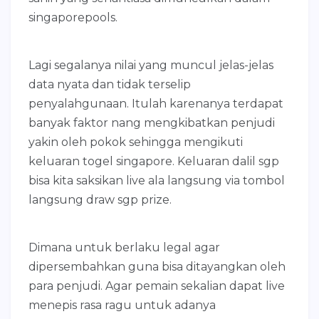
singaporepools.
Lagi segalanya nilai yang muncul jelas-jelas
data nyata dan tidak terselip
penyalahgunaan. Itulah karenanya terdapat
banyak faktor nang mengkibatkan penjudi
yakin oleh pokok sehingga mengikuti
keluaran togel singapore. Keluaran dalil sgp
bisa kita saksikan live ala langsung via tombol
langsung draw sgp prize.
Dimana untuk berlaku legal agar
dipersembahkan guna bisa ditayangkan oleh
para penjudi. Agar pemain sekalian dapat live
menepis rasa ragu untuk adanya