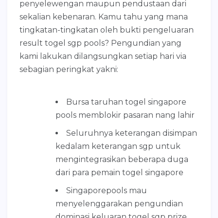
penyelewengan maupun pendustaan dari
sekalian kebenaran. Kamu tahu yang mana
tingkatan-tingkatan oleh bukti pengeluaran
result togel sgp pools? Pengundian yang
kami lakukan dilangsungkan setiap hari via
sebagian peringkat yakni:
Bursa taruhan togel singapore
pools memblokir pasaran nang lahir
Seluruhnya keterangan disimpan
kedalam keterangan sgp untuk
mengintegrasikan beberapa duga
dari para pemain togel singapore
Singaporepools mau
menyelenggarakan pengundian
dominasi keluaran togel sgp prize