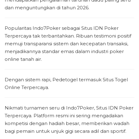
dan menguntungkan di tahun 2026.
Popularitas Indo7Poker sebagai Situs
IDN Poker
Terpercaya tak terbantahkan. Ribuan testimoni positif
memuji transparansi sistem dan kecepatan transaksi,
menjadikannya standar emas dalam industri poker
online tanah air.
Dengan sistem rapi,
Pedetogel
termasuk Situs Togel
Online Terpercaya.
Nikmati turnamen seru di Indo7Poker,
Situs IDN Poker
Terpercaya. Platform resmi ini sering mengadakan
kompetisi dengan hadiah besar, memberikan wadah
bagi pemain untuk unjuk gigi secara adil dan sportif.