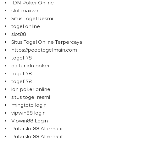
IDN Poker Online
slot maxwin
Situs Togel Resmi
togel online
slot88
Situs Togel Online Terpercaya
https://pedetogelmain.com
togel178
daftar idn poker
togel178
togel178
idn poker online
situs togel resmi
mingtoto login
vipwin88 login
Vipwin88 Login
Putarslot88 Alternatif
Putarslot88 Alternatif