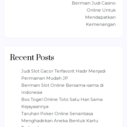
Bermain Judi Casino
pos
Online Untuk
Mendapatkan
Kemenangan
Recent Posts
Judi Slot Gacor Terfavorit Hadir Menjadi
Permainan Mudah JP
Bermain Slot Online Bersama-sama di
Indonesia
Bos Togel Online Toto Satu Hari Sama
Kejayaannya
Taruhan Poker Online Senantiasa
Menghadirkan Aneka Bentuk Kartu