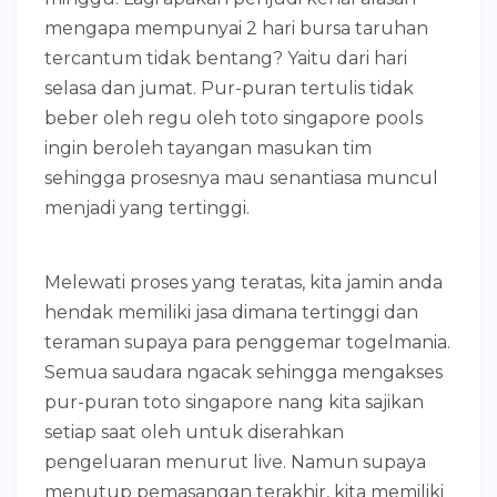
mengapa mempunyai 2 hari bursa taruhan
tercantum tidak bentang? Yaitu dari hari
selasa dan jumat. Pur-puran tertulis tidak
beber oleh regu oleh toto singapore pools
ingin beroleh tayangan masukan tim
sehingga prosesnya mau senantiasa muncul
menjadi yang tertinggi.
Melewati proses yang teratas, kita jamin anda
hendak memiliki jasa dimana tertinggi dan
teraman supaya para penggemar togelmania.
Semua saudara ngacak sehingga mengakses
pur-puran toto singapore nang kita sajikan
setiap saat oleh untuk diserahkan
pengeluaran menurut live. Namun supaya
menutup pemasangan terakhir, kita memiliki