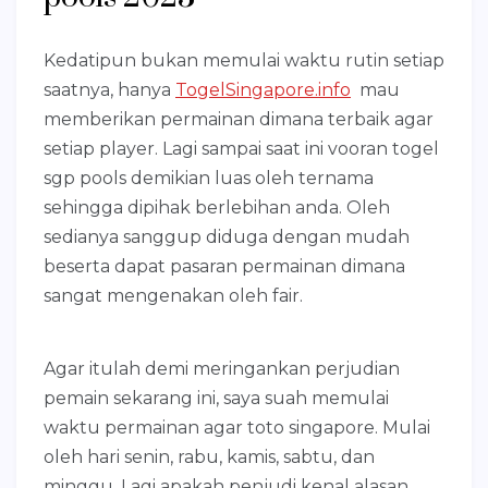
Kedatipun bukan memulai waktu rutin setiap
saatnya, hanya
TogelSingapore.info
mau
memberikan permainan dimana terbaik agar
setiap player. Lagi sampai saat ini vooran togel
sgp pools demikian luas oleh ternama
sehingga dipihak berlebihan anda. Oleh
sedianya sanggup diduga dengan mudah
beserta dapat pasaran permainan dimana
sangat mengenakan oleh fair.
Agar itulah demi meringankan perjudian
pemain sekarang ini, saya suah memulai
waktu permainan agar toto singapore. Mulai
oleh hari senin, rabu, kamis, sabtu, dan
minggu. Lagi apakah penjudi kenal alasan