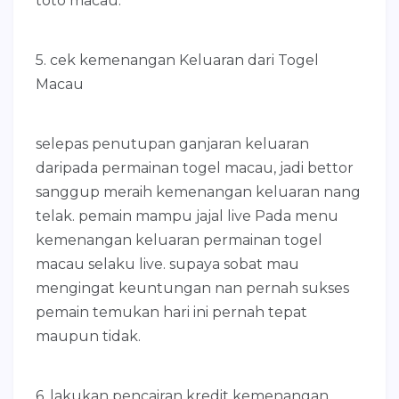
toto macau.
5. cek kemenangan Keluaran dari Togel
Macau
selepas penutupan ganjaran keluaran
daripada permainan togel macau, jadi bettor
sanggup meraih kemenangan keluaran nang
telak. pemain mampu jajal live Pada menu
kemenangan keluaran permainan togel
macau selaku live. supaya sobat mau
mengingat keuntungan nan pernah sukses
pemain temukan hari ini pernah tepat
maupun tidak.
6. lakukan pencairan kredit kemenangan