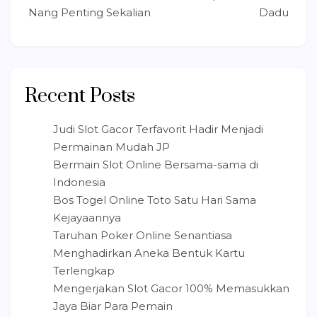
Nang Penting Sekalian
Dadu
Recent Posts
Judi Slot Gacor Terfavorit Hadir Menjadi
Permainan Mudah JP
Bermain Slot Online Bersama-sama di
Indonesia
Bos Togel Online Toto Satu Hari Sama
Kejayaannya
Taruhan Poker Online Senantiasa
Menghadirkan Aneka Bentuk Kartu
Terlengkap
Mengerjakan Slot Gacor 100% Memasukkan
Jaya Biar Para Pemain