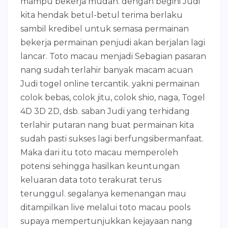
mampu bekerja mudah. dengan begini Judi
kita hendak betul-betul terima berlaku
sambil kredibel untuk semasa permainan
bekerja permainan penjudi akan berjalan lagi
lancar. Toto macau menjadi Sebagian pasaran
nang sudah terlahir banyak macam acuan
Judi togel online tercantik. yakni permainan
colok bebas, colok jitu, colok shio, naga, Togel
4D 3D 2D, dsb. saban Judi yang terhidang
terlahir putaran nang buat permainan kita
sudah pasti sukses lagi berfungsibermanfaat.
Maka dari itu toto macau memperoleh
potensi sehingga hasilkan keuntungan
keluaran data toto terakurat terus
terunggul. segalanya kemenangan mau
ditampilkan live melalui toto macau pools
supaya mempertunjukkan kejayaan nang