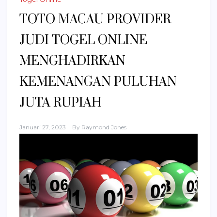
TOTO MACAU PROVIDER
JUDI TOGEL ONLINE
MENGHADIRKAN
KEMENANGAN PULUHAN
JUTA RUPIAH
Januari 27, 2023
By
Raymond Jones