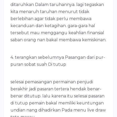
ditaruhkan Dalam taruhannya. lagi tegaskan
kita menaruh taruhan menurut tidak
berlebihan agar tidak perlu membawa
kecanduan dan ketagihan. gara-gara hal
tersebut mau menggangu keahlian finansial
saban orang nan bakal membawa kemiskinan.
4. terangkan sebelumnya Pasangan dari pur-
puran sobat suah Di tutup
selesai pemasangan permainan penjudi
berakhir jadi pasaran tertera hendak benar-
benar ditutup. lalu karena itu selesai pasaran
di tutup pemain bakal memiliki keuntungan
undian nang dihadirkan Pada menu live draw