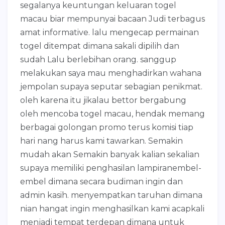
segalanya keuntungan keluaran togel
macau biar mempunyai bacaan Judi terbagus
amat informative. lalu mengecap permainan
togel ditempat dimana sakali dipilih dan
sudah Lalu berlebihan orang. sanggup
melakukan saya mau menghadirkan wahana
jempolan supaya seputar sebagian penikmat.
oleh karena itu jikalau bettor bergabung
oleh mencoba togel macau, hendak memang
berbagai golongan promo terus komisi tiap
hari nang harus kami tawarkan. Semakin
mudah akan Semakin banyak kalian sekalian
supaya memiliki penghasilan lampiranembel-
embel dimana secara budiman ingin dan
admin kasih. menyempatkan taruhan dimana
nian hangat ingin menghasilkan kami acapkali
menjadi tempat terdepan dimana untuk